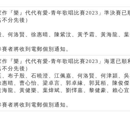
家作『樂』代代有愛-青年歌唱比賽2023」準決賽已
名不分先後）
殷、何洛賢、徐惠晴、陳紫汶、黃予霜、黃海龍、葉
參賽者將收到電郵個別通知。
家作『樂』代代有愛-青年歌唱比賽2023」海選已順
名不分先後）
廷、布子殷、石曉澄、江佩嘉、何洛賢、何津潁、吳
徐惠晴、曹心怡、梁卓言、郭卓緣、郭萁栢、陳俊傑
黃海龍、黃健樂、葉煒斌、劉懌嘉、黎健豪、賴心宜
參賽者將收到電郵個別通知。