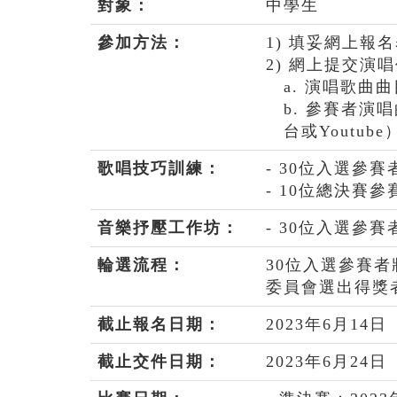
對象：
中學生
參加方法：
1) 填妥網上報
2) 網上提交演
a. 演唱歌曲
b. 參賽者演
台或Youtube
歌唱技巧訓練：
- 30位入選
- 10位總決賽
音樂抒壓工作坊：
- 30位入選
輪選流程：
30位入選參賽
委員會選出得獎
截止報名日期：
2023年6月14
截止交件日期：
2023年6月24