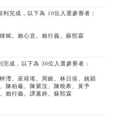
順利完成，以下為 10位入選參賽者：
煒斌、賴心宜、賴行義、蘇熙霖
利完成，以下為 30位入選參賽者：
梓瀅、巫靖瑤、周鍁、林日僖、姚穎
、陳柏羲、陳紫汶、陳曉希、黃予
、賴行義、譚蕙婷、蘇熙霖