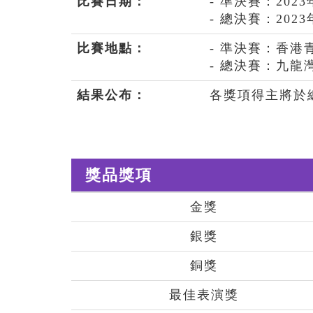
比賽日期：
- 準決賽：202
- 總決賽：202
比賽地點：
- 準決賽：香港
- 總決賽：九龍灣國
結果公布：
各獎項得主將於
獎品獎項
金獎
銀獎
銅獎
最佳表演獎