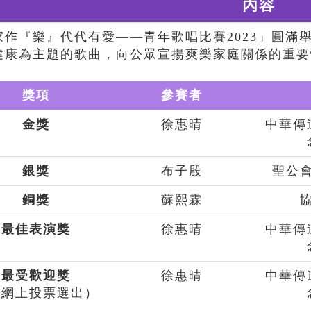
內容
家作『樂』代代有愛——青年歌唱比賽2023」圓滿
健康為主題的歌曲，向公眾宣揚爽樂家庭關係的重要
獎項
參賽者
金獎
徐惠晴
中華傳
銀獎
布子殷
聖公
銅獎
蘇熙霖
最佳表演獎
徐惠晴
中華傳
最受歡迎獎
徐惠晴
中華傳
由網上投票選出）