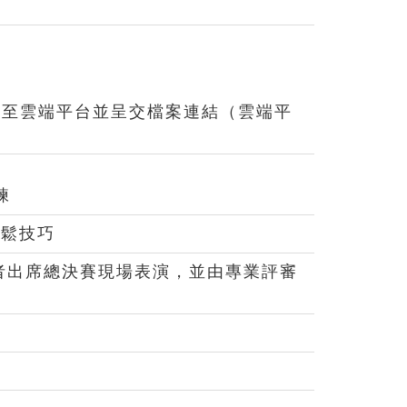
v，上載至雲端平台並呈交檔案連結（雲端平
巧
練
放鬆技巧
賽者出席總決賽現場表演，並由專業評審