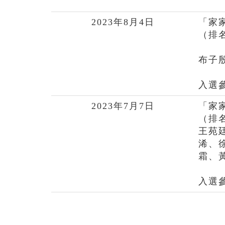
2023年8月4日
「家
（排
布子
入選
2023年7月7日
「家
（排
王苑
浠、
霜、
入選