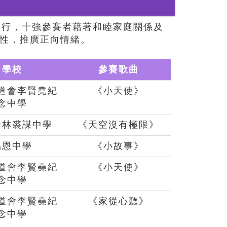
舉行，十強參賽者藉著和睦家庭關係及
性，推廣正向情緒。
學校
參賽歌曲
道會李賢堯紀
《小天使》
念中學
會林裘謀中學
《天空沒有極限》
協恩中學
《小故事》
道會李賢堯紀
《小天使》
念中學
道會李賢堯紀
《家從心聽》
念中學