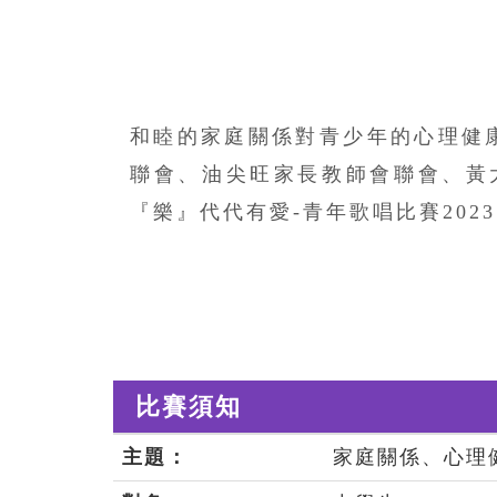
和睦的家庭關係對青少年的心理健
聯會、油尖旺家長教師會聯會、黃大
『樂』代代有愛-青年歌唱比賽20
比賽須知
主題：
家庭關係、心理